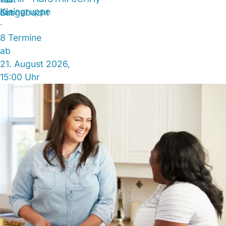
Kleingruppe
ausgebucht
Ort
·
8 Termine
ab
21. August 2026,
15:00 Uhr