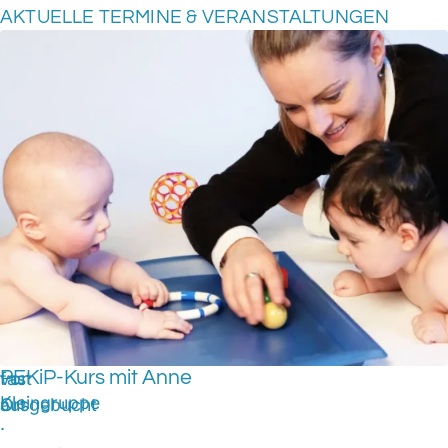
AKTUELLE TERMINE & VERANSTALTUNGEN
PEKiP-Kurs mit Anne
fast
vor
Kleingruppe
ausgebucht
Ort
·