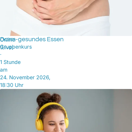
Darm-gesundes Essen
Online
Gruppenkurs
(Live)
·
1 Stunde
am
24. November 2026,
18:30 Uhr