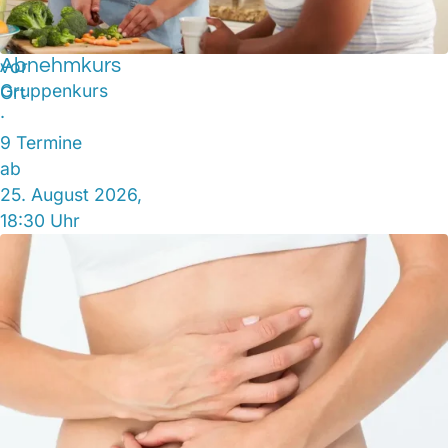
Abnehmkurs
vor
Gruppenkurs
Ort
·
9 Termine
ab
25. August 2026,
18:30 Uhr