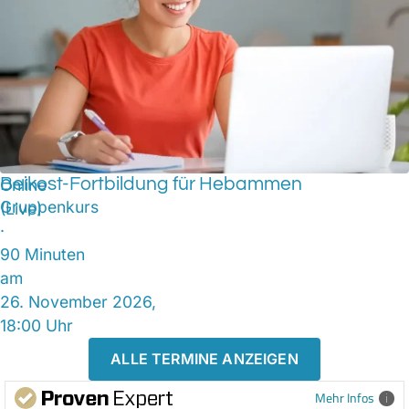
Beikost-Fortbildung für Hebammen
Online
Gruppenkurs
(Live)
·
90 Minuten
am
26. November 2026,
18:00 Uhr
ALLE TERMINE ANZEIGEN
Mehr Infos