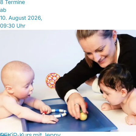
8 Termine
ab
10. August 2026,
09:30 Uhr
PEKiP-Kurs mit Jenny
fast
vor