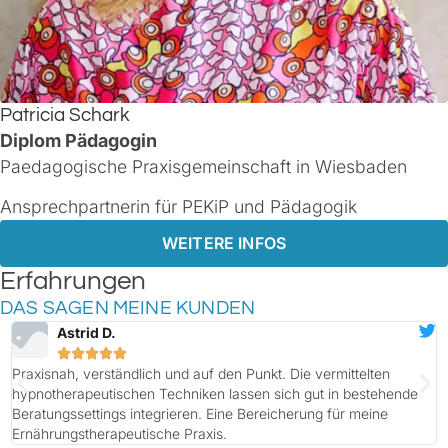
Patricia Schark
Diplom Pädagogin
Paedagogische Praxisgemeinschaft in Wiesbaden
Ansprechpartnerin für PEKiP und Pädagogik
WEITERE INFOS
Erfahrungen
DAS SAGEN MEINE KUNDEN
Melanie K.





Sehr gutes Update zum aktuellen Stand der Beikostempfehlungen.
Wissenschaftlich fundiert und gleichzeitig nah an der
Beratungspraxis von Hebammen.