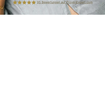
95
Bewertungen auf ProvenExpert.com
PEAK FORM Ernährungsberatung Vera Hille
FAQ zum Kurs
ANTWORTEN AUF DIE WICHTIGSTEN
FRAGEN