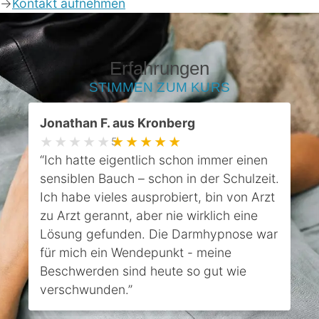
->
Kontakt aufnehmen
Erfahrungen
STIMMEN ZUM KURS
Jonathan F. aus Kronberg
★★★★★
★★★★★
5
“Ich hatte eigentlich schon immer einen
“
sensiblen Bauch – schon in der Schulzeit.
Ich habe vieles ausprobiert, bin von Arzt
‹
›
zu Arzt gerannt, aber nie wirklich eine
Lösung gefunden. Die Darmhypnose war
für mich ein Wendepunkt - meine
Beschwerden sind heute so gut wie
verschwunden.”