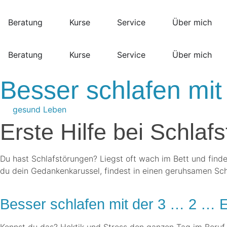
Beratung
Kurse
Service
Über mich
Beratung
Kurse
Service
Über mich
Besser schlafen mi
gesund Leben
Erste Hilfe bei Schlaf
Du hast Schlafstörungen? Liegst oft wach im Bett und finde
du dein Gedankenkarussel, findest in einen geruhsamen Sch
.
Besser schlafen mit der 3 … 2 … 
Kennst du das? Hektik und Stress den ganzen Tag im Beruf,