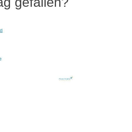
ag gefallen?
nd
e