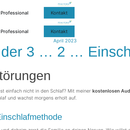
Professional
Kontakt
Professional
Kontakt
April 2023
t der 3 … 2 … Einsc
störungen
st einfach nicht in den Schlaf? Mit meiner
kostenlosen Aud
laf und wachst morgens erholt auf.
Einschlafmethode
 und daheim zerrt die Familie an deinen Nerven. Wie wills