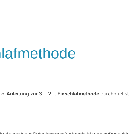
hlafmethode
io-Anleitung zur 3 … 2 … Einschlafmethode
durchbrichst
t du da noch zur Ruhe kommen? Abends bist so aufgewühlt,